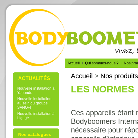
Accueil
Qui sommes-nous ?
Nos prod
Accueil
>
Nos produits
ACTUALITÉS
LES NORMES
Nouvelle installation à
Yaoundé
Nouvelle installation
au sein du groupe
SANOFI
Ces appareils étant
Nouvelle installation à
Ligugé
Bodyboomers Interna
nécessaire pour répo
Nos catalogues