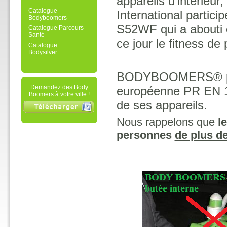
appareils d’interieur
Catalogue
International parti
Bodyboomers
S52WF
qui a about
Catalogue Parcours
Santé
ce jour le fitness de
Catalogue
Bodysilver
BODYBOOMERS® parti
Demandez des Body
européenne PR EN 16
Boomers à votre ville !
de ses appareils.
Nous rappelons que
l
personnes
de plus d