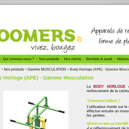
Qui sommes-nous ?
Nos produits
Nos clients
Bienfaits & santé
Médias
l
>
Nos produits
>
Gamme MUSCULATION
>
Body Horloge (APE) - Gamme Muscu
 Horloge (APE) - Gamme Musculation
Le
BODY HORLOGE
renforcement de la ceintu
Comment l’utiliser ?
L’utilisateur monte sur le
effectue ensuite un mouv
les jambes.
Qu’est-ce que ça travaille
•
Le raffermissement de la 