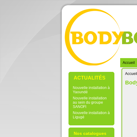
Accueil
Accuei
ACTUALITÉS
Body
Nouvelle installation à
Yaoundé
Nouvelle installation
au sein du groupe
SANOFI
Nouvelle installation à
Ligugé
Nos catalogues