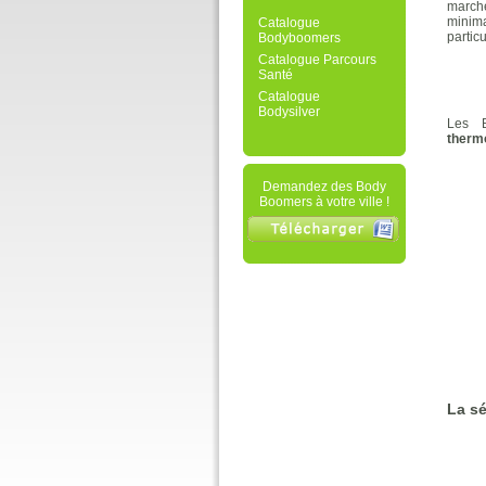
marche
minima
Catalogue
partic
Bodyboomers
Catalogue Parcours
Santé
Catalogue
Bodysilver
Les 
therm
Demandez des Body
Boomers à votre ville !
La sé