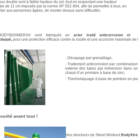
ur double sont à faible hauteur du sol, tout en respectant une hauteur
le de 11 cm imposée par la norme XP S52-904, afin de permettre à tous, en
ulier aux personnes âgées, de monter dessus sans difficultés.
BODYBOOMERS®
sont fabriqués en
acier traité anticorrosion et
olaqué,
pour une protection
efficace contre la rouille
et une accroche maximale de l
- Décapage par grenaillage,
- Traitement anticorrosion par combinaison 
externe des tubes par immersion dans un 
chaud d’un primaire à base de zinc,
- Thermolaquage à base de peinture en poud
curité avant tout !
Nos structures de Street Workout
BodyXtr