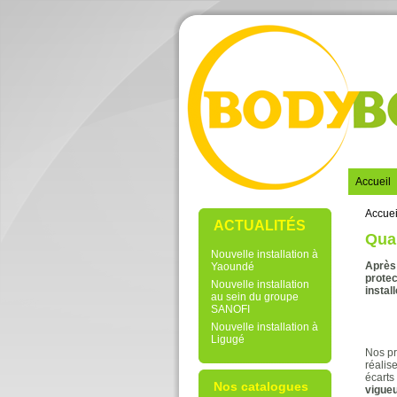
Accueil
Accuei
ACTUALITÉS
Qual
Nouvelle installation à
Après 
Yaoundé
protec
Nouvelle installation
install
au sein du groupe
SANOFI
Nouvelle installation à
Ligugé
Nos pr
réalis
écarts
Nos catalogues
vigueu