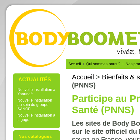
Accueil
Qui sommes-nous ?
Nos prod
Accueil
>
Bienfaits & 
ACTUALITÉS
(PNNS)
Nouvelle installation à
Yaoundé
Participe au P
Nouvelle installation
au sein du groupe
Santé (PNNS)
SANOFI
Nouvelle installation à
Ligugé
Les sites de Body B
sur le site officiel d
Nos catalogues
soyez en France, vous 