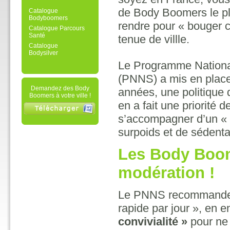
de Body Boomers le p
Catalogue
Bodyboomers
rendre pour « bouger 
Catalogue Parcours
Santé
tenue de villle.
Catalogue
Bodysilver
Le Programme National
(PNNS) a mis en place
Demandez des Body
années, une politique
Boomers à votre ville !
en a fait une priorité 
s’accompagner d’un « b
surpoids et de sédentar
Les Body Boo
modération !
Le PNNS recommande «
rapide par jour », en e
convivialité »
pour ne